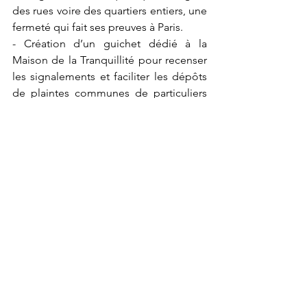
des rues voire des quartiers entiers, une 
fermeté qui fait ses preuves à Paris.
- Création d’un guichet dédié à la 
Maison de la Tranquillité pour recenser 
les signalements et faciliter les dépôts 
de plaintes communes de particuliers 
et entreprises.
- Nettoiement des tags à plus de 3 
mètres de hauteur pris en charge.
- Mise à l’amende des organisations et 
organismes adeptes de l’affichage 
sauvage donc 
illégal.
Plus globalement, 
le laxisme, la permissivité et 
l’indulgence conduisent à la 
généralisation des dysfonctionnements 
sociaux. La gestion des tags ne peut 
être dissociée d’un programme plus 
vaste de propreté et de lutte contre les 
incivilités. Dans ce domaine il n’y a pas 